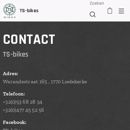
Zoeken
TS-bikes
CONTACT
TS-bikes
Adres:
Warandestraat 165 , 1770 Liedekerke
Te
lefoon:
+32(0)53 68 28 34
+32(0)477 45 52 56
Facebook: