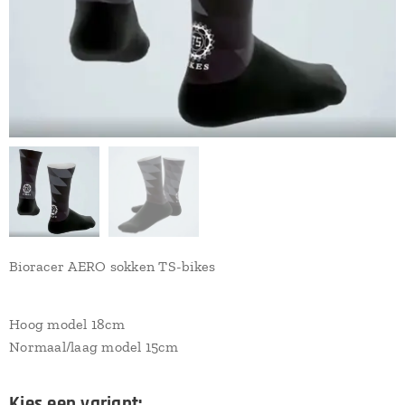
Bioracer AERO sokken TS-bikes
Hoog model 18cm
Normaal/laag model 15cm
Kies een variant: