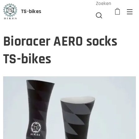
Zoeken
TS-bikes
Bioracer AERO socks
TS-bikes