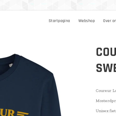
Startpagina
Webshop
Over o
COU
SW
Coureur Loc
Mosterdpr
Unisex fiet