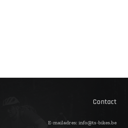
Contact
E-mailadres: info@ts-bikes.be