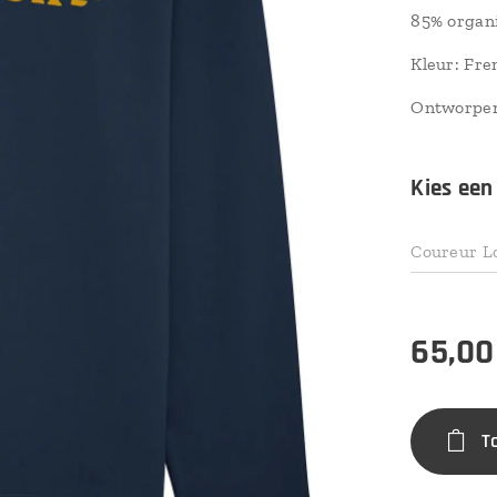
85% organi
Kleur: Fre
Ontworpen
Kies een
Coureur L
65,00
T