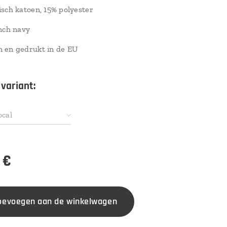
sch katoen, 15% polyester
nch navy
 en gedrukt in de EU
 variant:
ocal
€
oevoegen aan de winkelwagen