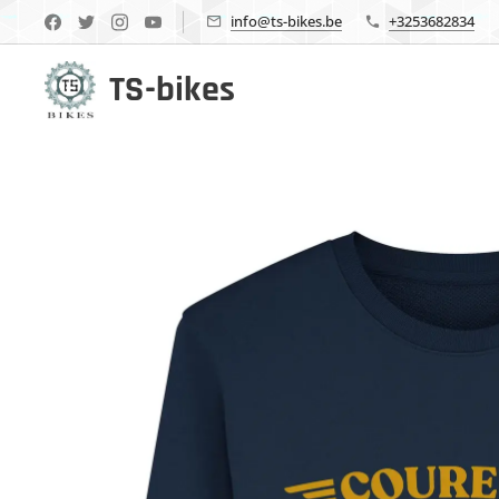
info@ts-bikes.be
+3253682834
TS-bikes