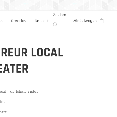
Zoeken
ns
Creaties
Contact
Winkelwagen
REUR LOCAL
EATER
al - de lokale rijder
int
strui