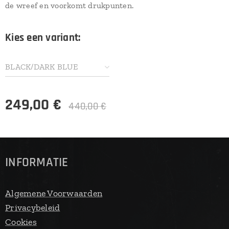
de wreef en voorkomt drukpunten.
Kies een variant:
BLACK/DARK BLUE
SPEEDPLAY
249,00
€
440,00
€
INFORMATIE
Algemene Voorwaarden
Privacybeleid
Cookies