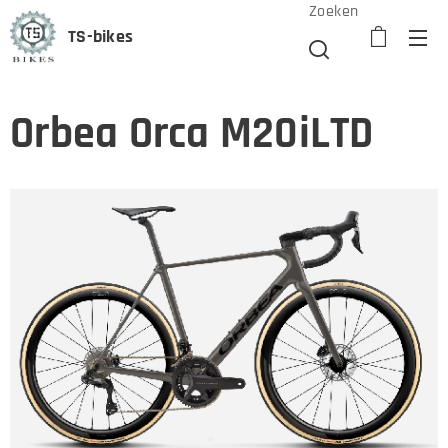
Zoeken
TS-bikes
Orbea Orca M20iLTD