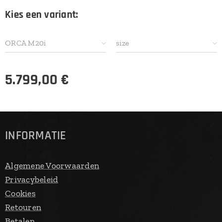
Kies een variant:
ORCA M20i
size
5.799,00
€
INFORMATIE
Algemene Voorwaarden
Privacybeleid
Cookies
Retouren
Betalen